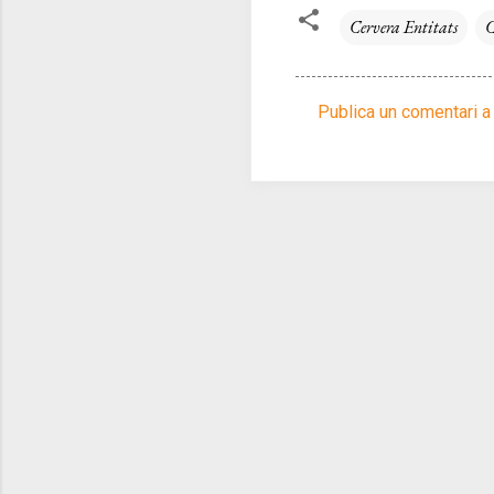
Cervera Entitats
C
Publica un comentari a 
C
o
m
e
n
t
a
r
i
s