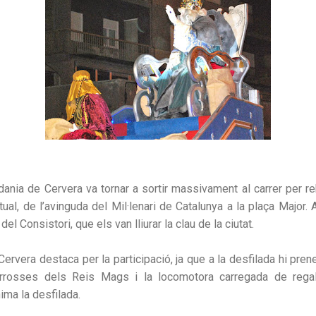
adania de Cervera va tornar a sortir massivament al carrer per re
tual, de l’avinguda del Mil·lenari de Catalunya a la plaça Major. 
el Consistori, que els van lliurar la clau de la ciutat.
ervera destaca per la participació, ja que a la desfilada hi pre
rrosses dels Reis Mags i la locomotora carregada de regal
ma la desfilada.