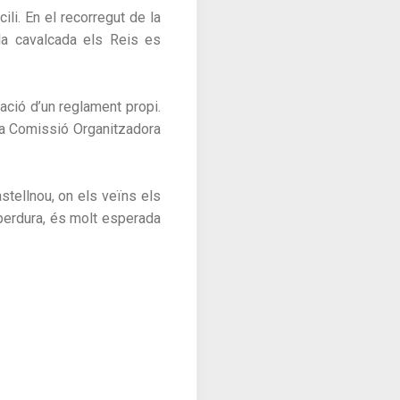
li. En el recorregut de la
la cavalcada els Reis es
ació d’un reglament propi.
eixa Comissió Organitzadora
stellnou, on els veïns els
e perdura, és molt esperada