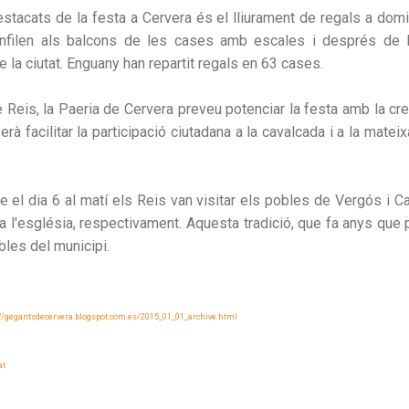
stacats de la festa a Cervera és el lliurament de regals a domici
enfilen als balcons de les cases amb escales i després de 
 la ciutat. Enguany han repartit regals en 63 cases.
e Reis, la Paeria de Cervera preveu potenciar la festa amb la cre
erà facilitar la participació ciutadana a la cavalcada i a la mat
e el dia 6 al matí els Reis van visitar els pobles de Vergós i Ca
i a l'església, respectivament. Aquesta tradició, que fa anys qu
bles del municipi.
://gegantsdecervera.blogspot.com.es/2015_01_01_archive.html
at