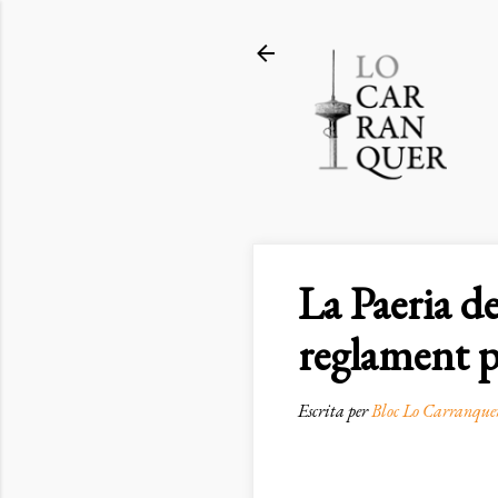
La Paeria d
reglament p
Escrita per
Bloc Lo Carranque