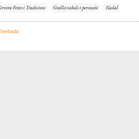
ervera Festes i Tradicions
Gralles tabals i percussió
Nadal
l'entrada