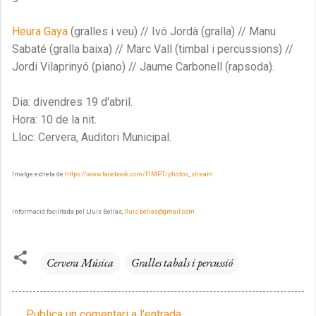
Heura Gaya
(gralles i veu) // Ivó Jordà (gralla) // Manu
Sabaté (gralla baixa) // Marc Vall (timbal i percussions) //
Jordi Vilaprinyó (piano) // Jaume Carbonell (rapsoda).
Dia: divendres 19 d'abril.
Hora: 10 de la nit.
Lloc: Cervera, Auditori Municipal.
Imatge extreta de
https://www.facebook.com/FIMPT/photos_stream
Informació facilitada pel Lluís Bellas,
lluis.bellas@gmail.com
Cervera Música
Gralles tabals i percussió
Publica un comentari a l'entrada