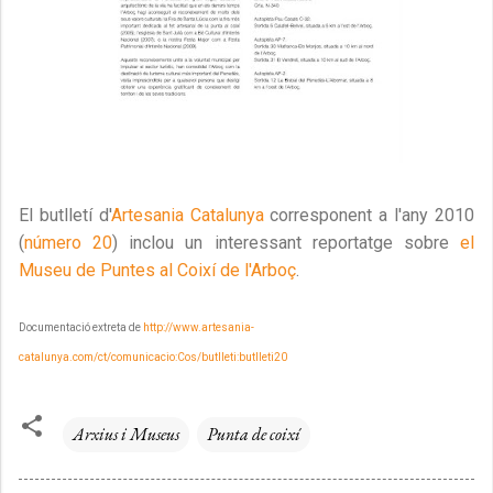
El butlletí d'
Artesania Catalunya
corresponent a l'any 2010
(
número 20
) inclou un interessant reportatge sobre
el
Museu de Puntes al Coixí de l'Arboç
.
Documentació extreta de
http://www.artesania-
catalunya.com/ct/comunicacio:Cos/butlleti:butlleti20
Arxius i Museus
Punta de coixí